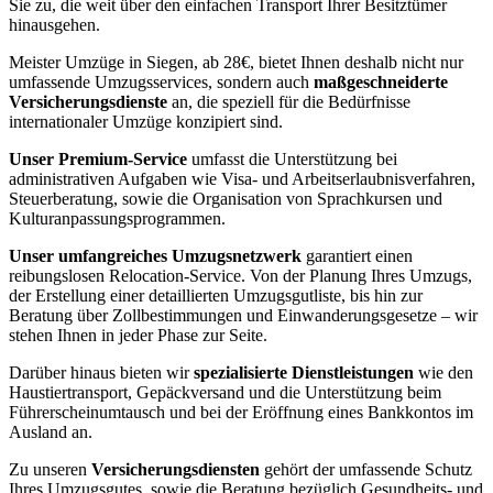
Sie zu, die weit über den einfachen Transport Ihrer Besitztümer
hinausgehen.
Meister Umzüge in Siegen, ab 28€, bietet Ihnen deshalb nicht nur
umfassende Umzugsservices, sondern auch
maßgeschneiderte
Versicherungsdienste
an, die speziell für die Bedürfnisse
internationaler Umzüge konzipiert sind.
Unser Premium-Service
umfasst die Unterstützung bei
administrativen Aufgaben wie Visa- und Arbeitserlaubnisverfahren,
Steuerberatung, sowie die Organisation von Sprachkursen und
Kulturanpassungsprogrammen.
Unser umfangreiches Umzugsnetzwerk
garantiert einen
reibungslosen Relocation-Service. Von der Planung Ihres Umzugs,
der Erstellung einer detaillierten Umzugsgutliste, bis hin zur
Beratung über Zollbestimmungen und Einwanderungsgesetze – wir
stehen Ihnen in jeder Phase zur Seite.
Darüber hinaus bieten wir
spezialisierte Dienstleistungen
wie den
Haustiertransport, Gepäckversand und die Unterstützung beim
Führerscheinumtausch und bei der Eröffnung eines Bankkontos im
Ausland an.
Zu unseren
Versicherungsdiensten
gehört der umfassende Schutz
Ihres Umzugsgutes, sowie die Beratung bezüglich Gesundheits- und