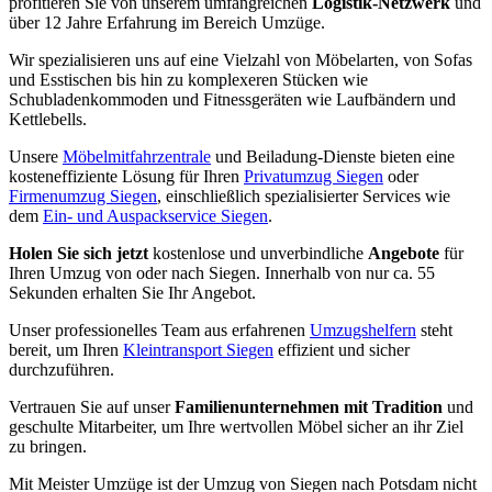
profitieren Sie von unserem umfangreichen
Logistik-Netzwerk
und
über 12 Jahre Erfahrung im Bereich Umzüge.
Wir spezialisieren uns auf eine Vielzahl von Möbelarten, von Sofas
und Esstischen bis hin zu komplexeren Stücken wie
Schubladenkommoden und Fitnessgeräten wie Laufbändern und
Kettlebells.
Unsere
Möbelmitfahrzentrale
und Beiladung-Dienste bieten eine
kosteneffiziente Lösung für Ihren
Privatumzug Siegen
oder
Firmenumzug Siegen
, einschließlich spezialisierter Services wie
dem
Ein- und Auspackservice Siegen
.
Holen Sie sich jetzt
kostenlose und unverbindliche
Angebote
für
Ihren Umzug von oder nach Siegen. Innerhalb von nur ca. 55
Sekunden erhalten Sie Ihr Angebot.
Unser professionelles Team aus erfahrenen
Umzugshelfern
steht
bereit, um Ihren
Kleintransport Siegen
effizient und sicher
durchzuführen.
Vertrauen Sie auf unser
Familienunternehmen mit Tradition
und
geschulte Mitarbeiter, um Ihre wertvollen Möbel sicher an ihr Ziel
zu bringen.
Mit Meister Umzüge ist der Umzug von Siegen nach Potsdam nicht