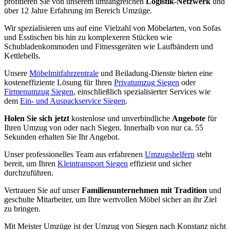
profitieren Sie von unserem umfangreichen
Logistik-Netzwerk
und
über 12 Jahre Erfahrung im Bereich Umzüge.
Wir spezialisieren uns auf eine Vielzahl von Möbelarten, von Sofas
und Esstischen bis hin zu komplexeren Stücken wie
Schubladenkommoden und Fitnessgeräten wie Laufbändern und
Kettlebells.
Unsere
Möbelmitfahrzentrale
und Beiladung-Dienste bieten eine
kosteneffiziente Lösung für Ihren
Privatumzug Siegen
oder
Firmenumzug Siegen
, einschließlich spezialisierter Services wie
dem
Ein- und Auspackservice Siegen
.
Holen Sie sich jetzt
kostenlose und unverbindliche
Angebote
für
Ihren Umzug von oder nach Siegen. Innerhalb von nur ca. 55
Sekunden erhalten Sie Ihr Angebot.
Unser professionelles Team aus erfahrenen
Umzugshelfern
steht
bereit, um Ihren
Kleintransport Siegen
effizient und sicher
durchzuführen.
Vertrauen Sie auf unser
Familienunternehmen mit Tradition
und
geschulte Mitarbeiter, um Ihre wertvollen Möbel sicher an ihr Ziel
zu bringen.
Mit Meister Umzüge ist der Umzug von Siegen nach Konstanz nicht