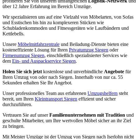
profitieren Sie von unserem umfangreichen
Logistik-Netzwerk
und
über 12 Jahre Erfahrung im Bereich Umzüge.
Wir spezialisieren uns auf eine Vielzahl von Möbelarten, von Sofas
und Esstischen bis hin zu komplexeren Stücken wie
Schubladenkommoden und Fitnessgeräten wie Laufbändern und
Kettlebells.
Unsere
Möbelmitfahrzentrale
und Beiladung-Dienste bieten eine
kosteneffiziente Lösung für Ihren
Privatumzug Siegen
oder
Firmenumzug Siegen
, einschließlich spezialisierter Services wie
dem
Ein- und Auspackservice Siegen
.
Holen Sie sich jetzt
kostenlose und unverbindliche
Angebote
für
Ihren Umzug von oder nach Siegen. Innerhalb von nur ca. 55
Sekunden erhalten Sie Ihr Angebot.
Unser professionelles Team aus erfahrenen
Umzugshelfern
steht
bereit, um Ihren
Kleintransport Siegen
effizient und sicher
durchzuführen.
Vertrauen Sie auf unser
Familienunternehmen mit Tradition
und
geschulte Mitarbeiter, um Ihre wertvollen Möbel sicher an ihr Ziel
zu bringen.
Mit Meister Umzüge ist der Umzug von Siegen nach Iserlohn nicht