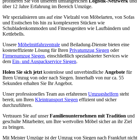
profitieren Sie von unserem umfangreichen
Logistik-Netzwerk
und
über 12 Jahre Erfahrung im Bereich Umzüge.
Wir spezialisieren uns auf eine Vielzahl von Möbelarten, von Sofas
und Esstischen bis hin zu komplexeren Stücken wie
Schubladenkommoden und Fitnessgeräten wie Laufbändern und
Kettlebells.
Unsere
Möbelmitfahrzentrale
und Beiladung-Dienste bieten eine
kosteneffiziente Lösung für Ihren
Privatumzug Siegen
oder
Firmenumzug Siegen
, einschließlich spezialisierter Services wie
dem
Ein- und Auspackservice Siegen
.
Holen Sie sich jetzt
kostenlose und unverbindliche
Angebote
für
Ihren Umzug von oder nach Siegen. Innerhalb von nur ca. 55
Sekunden erhalten Sie Ihr Angebot.
Unser professionelles Team aus erfahrenen
Umzugshelfern
steht
bereit, um Ihren
Kleintransport Siegen
effizient und sicher
durchzuführen.
Vertrauen Sie auf unser
Familienunternehmen mit Tradition
und
geschulte Mitarbeiter, um Ihre wertvollen Möbel sicher an ihr Ziel
zu bringen.
Mit Meister Umzüge ist der Umzug von Siegen nach Frankfurt nicht